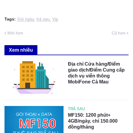
Tags:
Gói ngày
trả sau
Vip
Mới hơn
Cũ hơn
Xem nhiều
Địa chỉ Cửa hàng/Điểm
giao dịch/Điểm Cung cấp
dịch vụ viễn thông
MobiFone Cà Mau
TRẢ SAU
MF150: 1200 phút+
4GB/ngày, chỉ 150.000
đồng/tháng