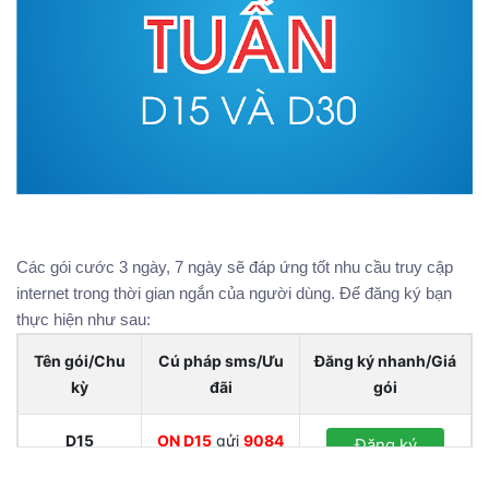
Các gói cước 3 ngày, 7 ngày sẽ đáp ứng tốt nhu cầu truy cập
internet trong thời gian ngắn của người dùng. Để đăng ký bạn
thực hiện như sau:
Tên gói/Chu
Cú pháp sms/Ưu
Đăng ký nhanh/Giá
kỳ
đãi
gói
D15
ON D15
gửi
9084
Đăng ký
(3 ngày)