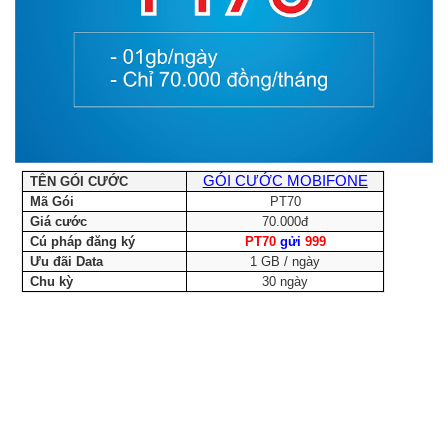
GÓI CƯỚC MOBIFONE
TÊN GÓI CƯỚC
Mã Gói
PT70
Giá cước
70.000đ
Cú pháp đăng ký
PT70
gửi
999
Ưu đãi Data
1 GB / ngày
Chu kỳ
30 ngày