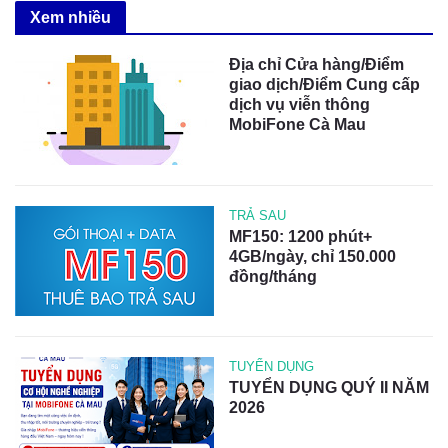
Xem nhiều
Địa chỉ Cửa hàng/Điểm
giao dịch/Điểm Cung cấp
dịch vụ viễn thông
MobiFone Cà Mau
TRẢ SAU
MF150: 1200 phút+
4GB/ngày, chỉ 150.000
đồng/tháng
TUYỂN DỤNG
TUYỂN DỤNG QUÝ II NĂM
2026