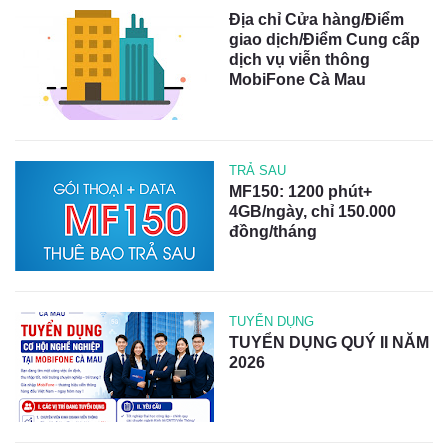
Địa chỉ Cửa hàng/Điểm
giao dịch/Điểm Cung cấp
dịch vụ viễn thông
MobiFone Cà Mau
TRẢ SAU
MF150: 1200 phút+
4GB/ngày, chỉ 150.000
đồng/tháng
TUYỂN DỤNG
TUYỂN DỤNG QUÝ II NĂM
2026