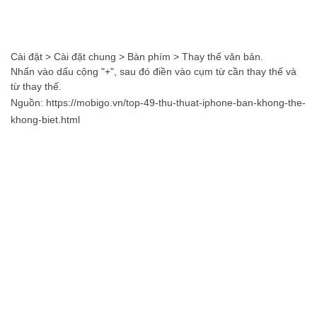
Cài đặt > Cài đặt chung > Bàn phím > Thay thế văn bản.
Nhấn vào dấu cộng "+", sau đó điền vào cụm từ cần thay thế và
từ thay thế.
Nguồn: https://mobigo.vn/top-49-thu-thuat-iphone-ban-khong-the-
khong-biet.html